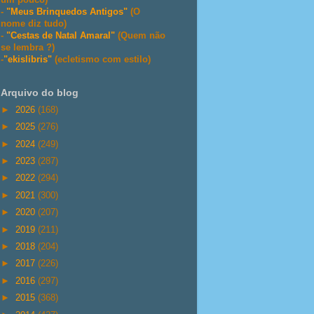
-
"Meus Brinquedos Antigos"
(O
nome diz tudo)
-
"Cestas de Natal Amaral"
(Quem não
se lembra ?)
-
"ekislibris"
(ecletismo com estilo)
Arquivo do blog
►
2026
(168)
►
2025
(276)
►
2024
(249)
►
2023
(287)
►
2022
(294)
►
2021
(300)
►
2020
(207)
►
2019
(211)
►
2018
(204)
►
2017
(226)
►
2016
(297)
►
2015
(368)