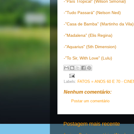
-"País Tropical" (Wilson Simonal)
-"Tudo Passará" (Nelson Ned)
-"Casa de Bamba" (Martinho da Vila)
-"Madalena" (Elis Regina)
-"Aquarius" (5th Dimension)
-"To Sir, With Love" (Lulu)
Labels:
FATOS = ANOS 60 E 70 - CIN
Nenhum comentário:
Postar um comentário
Postagem mais recente