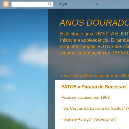
ANOS DOURADOS
Este blog é uma REVISTA ELET
infância e adolescência. E, tam
naqueles tempos. FOTOS dos símb
algumas informações do PAS
terça-feira, 15 de setembro de 200
FATOS = Parada de Sucessos
Fizeram sucesso em 1969:
-"As Curvas da Estrada de Santos" (
-"Aquele Abraço" (Gilberto Gil)