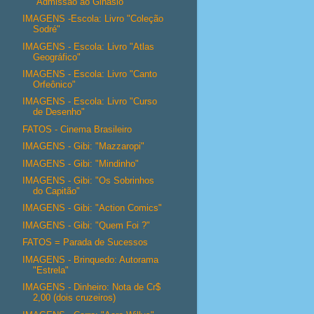
"Admissão ao Ginásio"
IMAGENS -Escola: Livro "Coleção
Sodré"
IMAGENS - Escola: Livro "Atlas
Geográfico"
IMAGENS - Escola: Livro "Canto
Orfeônico"
IMAGENS - Escola: Livro "Curso
de Desenho"
FATOS - Cinema Brasileiro
IMAGENS - Gibi: "Mazzaropi"
IMAGENS - Gibi: "Mindinho"
IMAGENS - Gibi: "Os Sobrinhos
do Capitão"
IMAGENS - Gibi: "Action Comics"
IMAGENS - Gibi: "Quem Foi ?"
FATOS = Parada de Sucessos
IMAGENS - Brinquedo: Autorama
"Estrela"
IMAGENS - Dinheiro: Nota de Cr$
2,00 (dois cruzeiros)