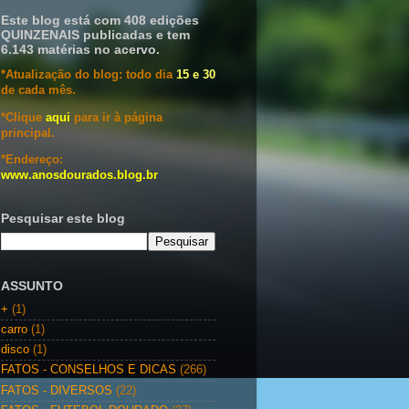
Este blog está com 408 edições
QUINZENAIS publicadas e tem
6.143 matérias no acervo.
*Atualização do blog: todo dia
15 e 30
de cada mês.
*Clique
aqui
para ir à página
principal.
*Endereço:
www.anosdourados.blog.br
Pesquisar este blog
ASSUNTO
+
(1)
carro
(1)
disco
(1)
FATOS - CONSELHOS E DICAS
(266)
FATOS - DIVERSOS
(22)