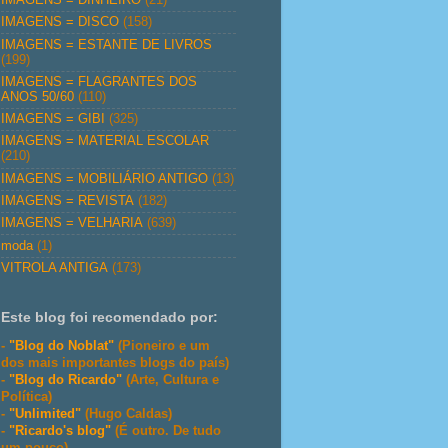
IMAGENS = DISCO
(158)
IMAGENS = ESTANTE DE LIVROS
(199)
IMAGENS = FLAGRANTES DOS
ANOS 50/60
(110)
IMAGENS = GIBI
(325)
IMAGENS = MATERIAL ESCOLAR
(210)
IMAGENS = MOBILIÁRIO ANTIGO
(13)
IMAGENS = REVISTA
(182)
IMAGENS = VELHARIA
(639)
moda
(1)
VITROLA ANTIGA
(173)
Este blog foi recomendado por:
-
"Blog do Noblat"
(Pioneiro e um
dos mais importantes blogs do país)
-
"Blog do Ricardo"
(Arte, Cultura e
Política)
-
"Unlimited"
(Hugo Caldas)
-
"Ricardo's blog"
(É outro. De tudo
um pouco)