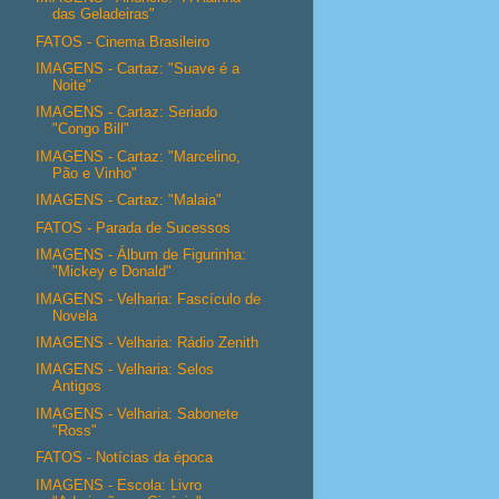
das Geladeiras"
FATOS - Cinema Brasileiro
IMAGENS - Cartaz: "Suave é a
Noite"
IMAGENS - Cartaz: Seriado
"Congo Bill"
IMAGENS - Cartaz: "Marcelino,
Pão e Vinho"
IMAGENS - Cartaz: "Malaia"
FATOS - Parada de Sucessos
IMAGENS - Álbum de Figurinha:
"Mickey e Donald"
IMAGENS - Velharia: Fascículo de
Novela
IMAGENS - Velharia: Rádio Zenith
IMAGENS - Velharia: Selos
Antigos
IMAGENS - Velharia: Sabonete
"Ross"
FATOS - Notícias da época
IMAGENS - Escola: Livro