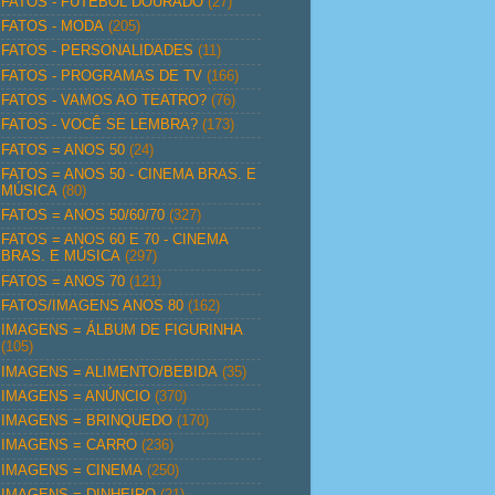
FATOS - FUTEBOL DOURADO
(27)
FATOS - MODA
(205)
FATOS - PERSONALIDADES
(11)
FATOS - PROGRAMAS DE TV
(166)
FATOS - VAMOS AO TEATRO?
(76)
FATOS - VOCÊ SE LEMBRA?
(173)
FATOS = ANOS 50
(24)
FATOS = ANOS 50 - CINEMA BRAS. E
MÚSICA
(80)
FATOS = ANOS 50/60/70
(327)
FATOS = ANOS 60 E 70 - CINEMA
BRAS. E MÚSICA
(297)
FATOS = ANOS 70
(121)
FATOS/IMAGENS ANOS 80
(162)
IMAGENS = ÁLBUM DE FIGURINHA
(105)
IMAGENS = ALIMENTO/BEBIDA
(35)
IMAGENS = ANÚNCIO
(370)
IMAGENS = BRINQUEDO
(170)
IMAGENS = CARRO
(236)
IMAGENS = CINEMA
(250)
IMAGENS = DINHEIRO
(21)