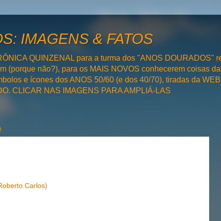
: IMAGENS & FATOS
RÔNICA QUINZENAL para a turma dos "ANOS DOURADOS" rel
bém (porque não?), para os MAIS NOVOS conhecerem coisas da
olos e ícones dos ANOS 50/60 (e dos 40/70), tiradas da WEB 
SADO. CLICAR NAS IMAGENS PARA AMPLIÁ-LAS
9
Roberto Carlos)