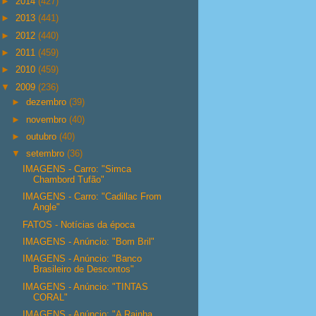
►
2014
(427)
►
2013
(441)
►
2012
(440)
►
2011
(459)
►
2010
(459)
▼
2009
(236)
►
dezembro
(39)
►
novembro
(40)
►
outubro
(40)
▼
setembro
(36)
IMAGENS - Carro: "Simca
Chambord Tufão"
IMAGENS - Carro: "Cadillac From
Angle"
FATOS - Notícias da época
IMAGENS - Anúncio: "Bom Bril"
IMAGENS - Anúncio: "Banco
Brasileiro de Descontos"
IMAGENS - Anúncio: "TINTAS
CORAL"
IMAGENS - Anúncio: "A Rainha