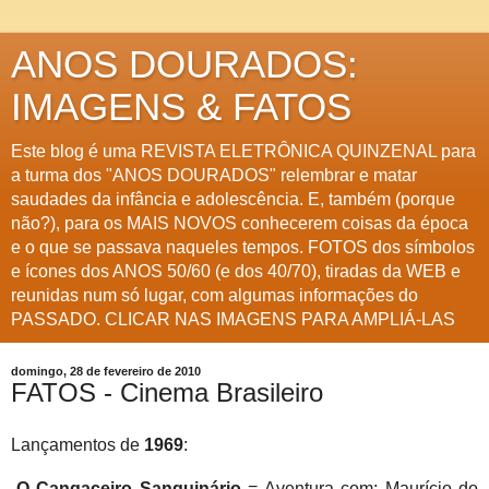
ANOS DOURADOS:
IMAGENS & FATOS
Este blog é uma REVISTA ELETRÔNICA QUINZENAL para
a turma dos "ANOS DOURADOS" relembrar e matar
saudades da infância e adolescência. E, também (porque
não?), para os MAIS NOVOS conhecerem coisas da época
e o que se passava naqueles tempos. FOTOS dos símbolos
e ícones dos ANOS 50/60 (e dos 40/70), tiradas da WEB e
reunidas num só lugar, com algumas informações do
PASSADO. CLICAR NAS IMAGENS PARA AMPLIÁ-LAS
domingo, 28 de fevereiro de 2010
FATOS - Cinema Brasileiro
Lançamentos de
1969
:
-
O Cangaceiro Sanguinário
= Aventura com: Maurício do