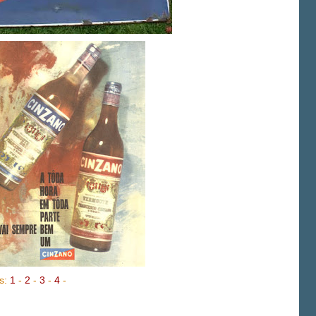
os:
1
-
2
-
3
-
4
-