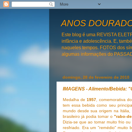
ANOS DOURADOS
Este blog é uma REVISTA ELET
infância e adolescência. E, tam
naqueles tempos. FOTOS dos símb
algumas informações do PAS
domingo, 28 de fevereiro de 2010
IMAGENS - Alimento/Bebida: 
Medalha de
1957
, comemorativa do
tem essa bebida como seu principa
mundo desde sua origem na Itália,
brasileiro já podia tomar o
"rabo-de
Dizia-se que ao tomar muito frio o
resfriado. Era um "remédio" muito b