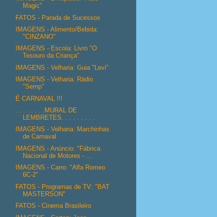
Magic"
FATOS - Parada de Sucessos
IMAGENS - Alimento/Bebida:
"CINZANO"
IMAGENS - Escola: Livro "O
Tesouro da Criança"
IMAGENS - Velharia: Guia "Levi"
IMAGENS - Velharia: Rádio
"Semp"
É CARNAVAL !!!
. . . . . . . .MURAL DE
LEMBRETES. . . . . . . . .
IMAGENS - Velharia: Marchinhas
de Carnaval
IMAGENS - Anúncio: "Fábrica
Nacional de Motores - ...
IMAGENS - Carro: "Alfa Romeo
6C-2"
FATOS - Programas de TV: "BAT
MASTERSON"
FATOS - Cinema Brasileiro