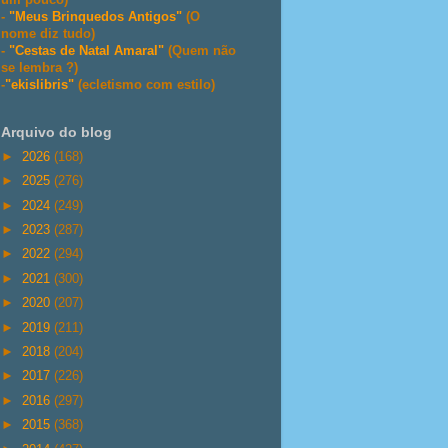
-
"Meus Brinquedos Antigos"
(O
nome diz tudo)
-
"Cestas de Natal Amaral"
(Quem não
se lembra ?)
-
"ekislibris"
(ecletismo com estilo)
Arquivo do blog
►
2026
(168)
►
2025
(276)
►
2024
(249)
►
2023
(287)
►
2022
(294)
►
2021
(300)
►
2020
(207)
►
2019
(211)
►
2018
(204)
►
2017
(226)
►
2016
(297)
►
2015
(368)