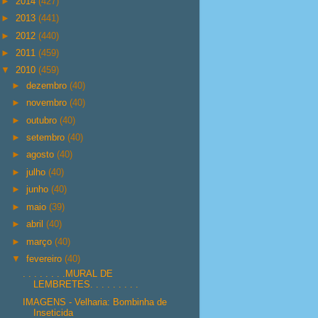
►
2014
(427)
►
2013
(441)
►
2012
(440)
►
2011
(459)
▼
2010
(459)
►
dezembro
(40)
►
novembro
(40)
►
outubro
(40)
►
setembro
(40)
►
agosto
(40)
►
julho
(40)
►
junho
(40)
►
maio
(39)
►
abril
(40)
►
março
(40)
▼
fevereiro
(40)
. . . . . . . .MURAL DE
LEMBRETES. . . . . . . . .
IMAGENS - Velharia: Bombinha de
Inseticida