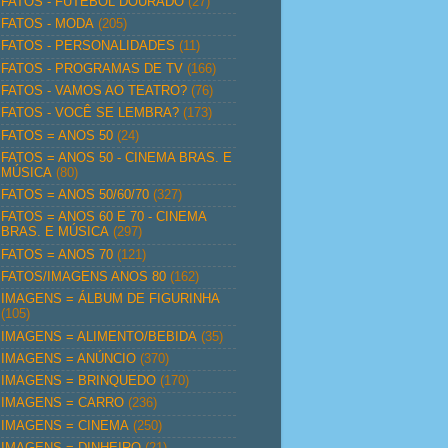
FATOS - FUTEBOL DOURADO
(27)
FATOS - MODA
(205)
FATOS - PERSONALIDADES
(11)
FATOS - PROGRAMAS DE TV
(166)
FATOS - VAMOS AO TEATRO?
(76)
FATOS - VOCÊ SE LEMBRA?
(173)
FATOS = ANOS 50
(24)
FATOS = ANOS 50 - CINEMA BRAS. E
MÚSICA
(80)
FATOS = ANOS 50/60/70
(327)
FATOS = ANOS 60 E 70 - CINEMA
BRAS. E MÚSICA
(297)
FATOS = ANOS 70
(121)
FATOS/IMAGENS ANOS 80
(162)
IMAGENS = ÁLBUM DE FIGURINHA
(105)
IMAGENS = ALIMENTO/BEBIDA
(35)
IMAGENS = ANÚNCIO
(370)
IMAGENS = BRINQUEDO
(170)
IMAGENS = CARRO
(236)
IMAGENS = CINEMA
(250)
IMAGENS = DINHEIRO
(21)