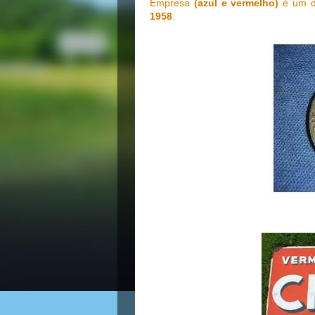
Empresa
(azul e vermelho)
é um d
1958
.