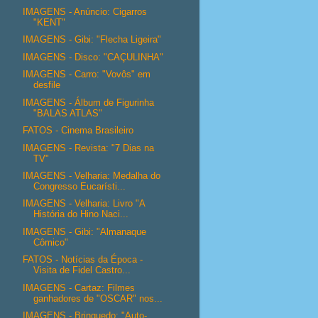
IMAGENS - Anúncio: Cigarros
"KENT"
IMAGENS - Gibi: "Flecha Ligeira"
IMAGENS - Disco: "CAÇULINHA"
IMAGENS - Carro: "Vovôs" em
desfile
IMAGENS - Álbum de Figurinha
"BALAS ATLAS"
FATOS - Cinema Brasileiro
IMAGENS - Revista: "7 Dias na
TV"
IMAGENS - Velharia: Medalha do
Congresso Eucarísti...
IMAGENS - Velharia: Livro "A
História do Hino Naci...
IMAGENS - Gibi: "Almanaque
Cômico"
FATOS - Notícias da Época -
Visita de Fidel Castro...
IMAGENS - Cartaz: Filmes
ganhadores de "OSCAR" nos...
IMAGENS - Brinquedo: "Auto-