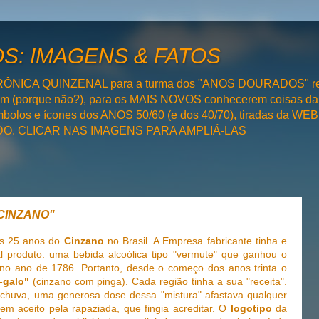
: IMAGENS & FATOS
RÔNICA QUINZENAL para a turma dos "ANOS DOURADOS" rel
bém (porque não?), para os MAIS NOVOS conhecerem coisas da
olos e ícones dos ANOS 50/60 (e dos 40/70), tiradas da WEB 
SADO. CLICAR NAS IMAGENS PARA AMPLIÁ-LAS
"CINZANO"
s 25 anos do
Cinzano
no Brasil. A Empresa fabricante tinha e
l produto: uma bebida alcoólica tipo "vermute" que ganhou o
 no ano de 1786. Portanto, desde o começo dos anos trinta o
-galo"
(cinzano com pinga). Cada região tinha a sua "receita".
u chuva, uma generosa dose dessa "mistura" afastava qualquer
em aceito pela rapaziada, que fingia acreditar. O
logotipo
da