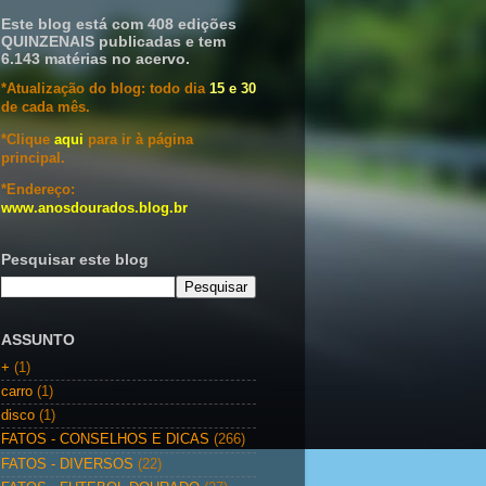
Este blog está com 408 edições
QUINZENAIS publicadas e tem
6.143 matérias no acervo.
*Atualização do blog: todo dia
15 e 30
de cada mês.
*Clique
aqui
para ir à página
principal.
*Endereço:
www.anosdourados.blog.br
Pesquisar este blog
ASSUNTO
+
(1)
carro
(1)
disco
(1)
FATOS - CONSELHOS E DICAS
(266)
FATOS - DIVERSOS
(22)