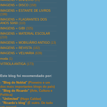
IMAGENS = DISCO
(158)
IMAGENS = ESTANTE DE LIVROS
(199)
IMAGENS = FLAGRANTES DOS
ANOS 50/60
(110)
IMAGENS = GIBI
(325)
IMAGENS = MATERIAL ESCOLAR
(210)
IMAGENS = MOBILIÁRIO ANTIGO
(13)
IMAGENS = REVISTA
(182)
IMAGENS = VELHARIA
(639)
moda
(1)
VITROLA ANTIGA
(173)
Este blog foi recomendado por:
-
"Blog do Noblat"
(Pioneiro e um
dos mais importantes blogs do país)
-
"Blog do Ricardo"
(Arte, Cultura e
Política)
-
"Unlimited"
(Hugo Caldas)
-
"Ricardo's blog"
(É outro. De tudo
um pouco)