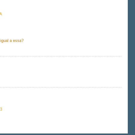
A
igual a essa?
53