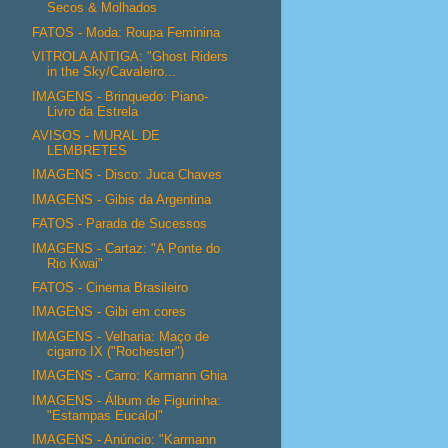
Secos & Molhados
FATOS - Moda: Roupa Feminina
VITROLA ANTIGA: "Ghost Riders
in the Sky/Cavaleiro...
IMAGENS - Brinquedo: Piano-
Livro da Estrela
AVISOS - MURAL DE
LEMBRETES
IMAGENS - Disco: Juca Chaves
IMAGENS - Gibis da Argentina
FATOS - Parada de Sucessos
IMAGENS - Cartaz: "A Ponte do
Rio Kwai"
FATOS - Cinema Brasileiro
IMAGENS - Gibi em cores
IMAGENS - Velharia: Maço de
cigarro IX ("Rochester")
IMAGENS - Carro: Karmann Ghia
IMAGENS - Álbum de Figurinha:
"Estampas Eucalol"
IMAGENS - Anúncio: "Karmann