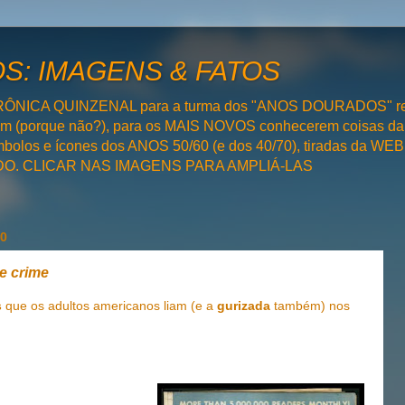
: IMAGENS & FATOS
RÔNICA QUINZENAL para a turma dos "ANOS DOURADOS" rel
bém (porque não?), para os MAIS NOVOS conhecerem coisas da
olos e ícones dos ANOS 50/60 (e dos 40/70), tiradas da WEB 
SADO. CLICAR NAS IMAGENS PARA AMPLIÁ-LAS
10
e crime
s
que os adultos americanos liam (e a
gurizada
também) nos