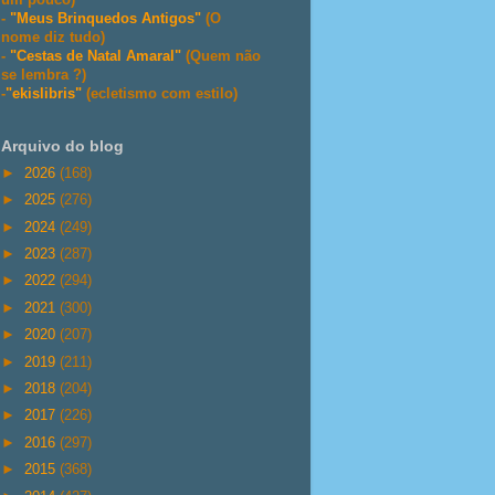
-
"Meus Brinquedos Antigos"
(O
nome diz tudo)
-
"Cestas de Natal Amaral"
(Quem não
se lembra ?)
-
"ekislibris"
(ecletismo com estilo)
Arquivo do blog
►
2026
(168)
►
2025
(276)
►
2024
(249)
►
2023
(287)
►
2022
(294)
►
2021
(300)
►
2020
(207)
►
2019
(211)
►
2018
(204)
►
2017
(226)
►
2016
(297)
►
2015
(368)