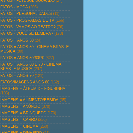
FATOS - FUTEBOL DOURADO
(27)
FATOS - MODA
(205)
FATOS - PERSONALIDADES
(11)
FATOS - PROGRAMAS DE TV
(166)
FATOS - VAMOS AO TEATRO?
(76)
FATOS - VOCÊ SE LEMBRA?
(173)
FATOS = ANOS 50
(24)
FATOS = ANOS 50 - CINEMA BRAS. E
MÚSICA
(80)
FATOS = ANOS 50/60/70
(327)
FATOS = ANOS 60 E 70 - CINEMA
BRAS. E MÚSICA
(297)
FATOS = ANOS 70
(121)
FATOS/IMAGENS ANOS 80
(162)
IMAGENS = ÁLBUM DE FIGURINHA
(105)
IMAGENS = ALIMENTO/BEBIDA
(35)
IMAGENS = ANÚNCIO
(370)
IMAGENS = BRINQUEDO
(170)
IMAGENS = CARRO
(236)
IMAGENS = CINEMA
(250)
IMAGENS = DINHEIRO
(21)