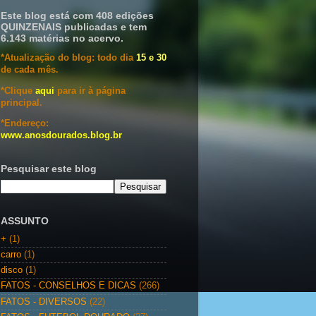
Este blog está com 408 edições
QUINZENAIS publicadas e tem
6.143 matérias no acervo.
*Atualização do blog: todo dia
15 e 30
de cada mês.
*Clique
aqui
para ir à página
principal.
*Endereço:
www.anosdourados.blog.br
Pesquisar este blog
ASSUNTO
+
(1)
carro
(1)
disco
(1)
FATOS - CONSELHOS E DICAS
(266)
FATOS - DIVERSOS
(22)