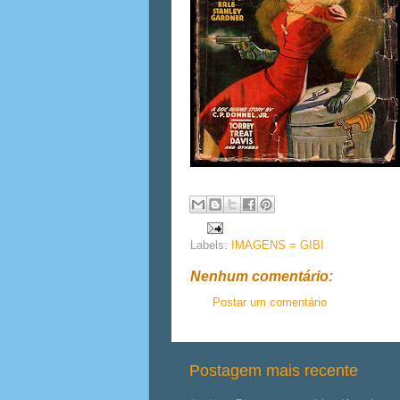
Labels:
IMAGENS = GIBI
Nenhum comentário:
Postar um comentário
Postagem mais recente