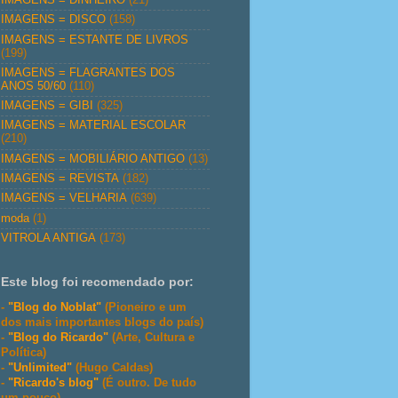
IMAGENS = DISCO
(158)
IMAGENS = ESTANTE DE LIVROS
(199)
IMAGENS = FLAGRANTES DOS
ANOS 50/60
(110)
IMAGENS = GIBI
(325)
IMAGENS = MATERIAL ESCOLAR
(210)
IMAGENS = MOBILIÁRIO ANTIGO
(13)
IMAGENS = REVISTA
(182)
IMAGENS = VELHARIA
(639)
moda
(1)
VITROLA ANTIGA
(173)
Este blog foi recomendado por:
-
"Blog do Noblat"
(Pioneiro e um
dos mais importantes blogs do país)
-
"Blog do Ricardo"
(Arte, Cultura e
Política)
-
"Unlimited"
(Hugo Caldas)
-
"Ricardo's blog"
(É outro. De tudo
um pouco)