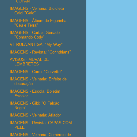
"COPAN"
IMAGENS - Velharia: Bicicleta
Caloi "Galo"
IMAGENS - Álbum de Figurinha:
"Céu e Terra"
IMAGENS - Cartaz: Seriado
"Comando Cody"
VITROLA ANTIGA: "My Way"
IMAGENS - Revista: "Corinthians"
AVISOS - MURAL DE
LEMBRETES
IMAGENS - Carro: "Corvette"
IMAGENS - Velharia: Enfeite de
decoração
IMAGENS - Escola: Boletim
Escolar
IMAGENS - Gibi: "O Falcão
Negro"
IMAGENS - Velharia: Afiador
IMAGENS - Revista: CAPAS COM
PELÉ
IMAGENS - Velharia: Comércio de