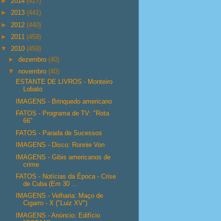
►
2014
(427)
►
2013
(441)
►
2012
(440)
►
2011
(459)
▼
2010
(459)
►
dezembro
(40)
▼
novembro
(40)
ESTANTE DE LIVROS - Monteiro
Lobato
IMAGENS - Brinquedo americano
FATOS - Programa de TV: "Rota
66"
FATOS - Parada de Sucessos
IMAGENS - Disco: Ronnie Von
IMAGENS - Gibis americanos de
crime
FATOS - Notícias da Época - Crise
de Cuba (Em 30 ...
IMAGENS - Velharia: Maço de
Cigarro - X ("Luiz XV")
IMAGENS - Anúncio: Edifício