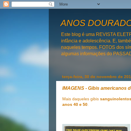
ANOS DOURADOS
Este blog é uma REVISTA ELET
infância e adolescência. E, tam
naqueles tempos. FOTOS dos símb
algumas informações do PAS
terça-feira, 30 de novembro de 20
IMAGENS - Gibis americanos d
Mais daqueles gibis
sanguinolento
anos 40 e 50
.