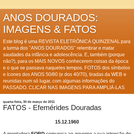
ANOS DOURADOS:
IMAGENS & FATOS
Este blog é uma REVISTA ELETRÔNICA QUINZENAL para
a turma dos "ANOS DOURADOS" relembrar e matar
saudades da infância e adolescência. E, também (porque
não?), para os MAIS NOVOS conhecerem coisas da época
e o que se passava naqueles tempos. FOTOS dos símbolos
e ícones dos ANOS 50/60 (e dos 40/70), tiradas da WEB e
reunidas num só lugar, com algumas informações do
PASSADO. CLICAR NAS IMAGENS PARA AMPLIÁ-LAS
quarta-feira, 30 de março de 2011
FATOS - Efemérides Douradas
15.12.1960
A montadora
FORD
comunica ao governo a sua intenção de