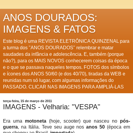
ANOS DOURADOS:
IMAGENS & FATOS
Este blog é uma REVISTA ELETRÔNICA QUINZENAL para
a turma dos "ANOS DOURADOS" relembrar e matar
saudades da infância e adolescência. E, também (porque
não?), para os MAIS NOVOS conhecerem coisas da época
e o que se passava naqueles tempos. FOTOS dos símbolos
e ícones dos ANOS 50/60 (e dos 40/70), tiradas da WEB e
reunidas num só lugar, com algumas informações do
PASSADO. CLICAR NAS IMAGENS PARA AMPLIÁ-LAS
terça-feira, 15 de março de 2011
IMAGENS - Velharia: "VESPA"
Era uma
motoneta
(hoje, scooter) que nasceu no
pós-
guerra
, na Itália. Teve seu auge nos
anos 50
(época em
que chegou ao Brasil,
importada
).