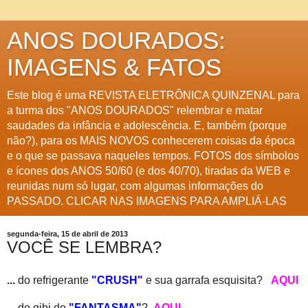
ANOS DOURADOS:
IMAGENS & FATOS
Este blog é uma REVISTA ELETRÔNICA QUINZENAL para
a turma dos "ANOS DOURADOS" relembrar e matar
saudades da infância e adolescência. E, também (porque
não?), para os MAIS NOVOS conhecerem coisas da época
e o que se passava naqueles tempos. FOTOS dos símbolos
e ícones dos ANOS 50/60 (e dos 40/70), tiradas da WEB e
reunidas num só lugar, com algumas informações do
PASSADO. CLICAR NAS IMAGENS PARA AMPLIÁ-LAS
segunda-feira, 15 de abril de 2013
VOCÊ SE LEMBRA?
...
do refrigerante
"CRUSH"
e sua garrafa esquisita?
AQUI
...
do gibi do
"FANTASMA"
?
AQUI