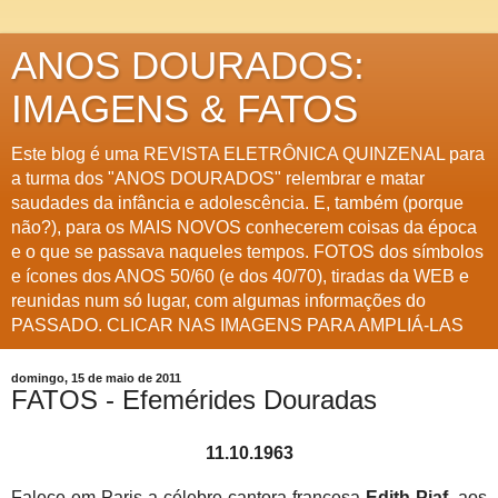
ANOS DOURADOS:
IMAGENS & FATOS
Este blog é uma REVISTA ELETRÔNICA QUINZENAL para
a turma dos "ANOS DOURADOS" relembrar e matar
saudades da infância e adolescência. E, também (porque
não?), para os MAIS NOVOS conhecerem coisas da época
e o que se passava naqueles tempos. FOTOS dos símbolos
e ícones dos ANOS 50/60 (e dos 40/70), tiradas da WEB e
reunidas num só lugar, com algumas informações do
PASSADO. CLICAR NAS IMAGENS PARA AMPLIÁ-LAS
domingo, 15 de maio de 2011
FATOS - Efemérides Douradas
11.10.1963
Falece em Paris a célebre cantora francesa
Edith Piaf
, aos