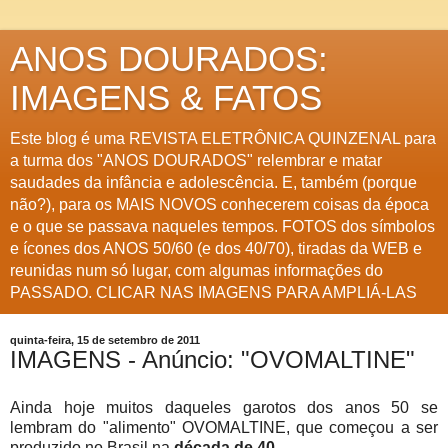
ANOS DOURADOS:
IMAGENS & FATOS
Este blog é uma REVISTA ELETRÔNICA QUINZENAL para
a turma dos "ANOS DOURADOS" relembrar e matar
saudades da infância e adolescência. E, também (porque
não?), para os MAIS NOVOS conhecerem coisas da época
e o que se passava naqueles tempos. FOTOS dos símbolos
e ícones dos ANOS 50/60 (e dos 40/70), tiradas da WEB e
reunidas num só lugar, com algumas informações do
PASSADO. CLICAR NAS IMAGENS PARA AMPLIÁ-LAS
quinta-feira, 15 de setembro de 2011
IMAGENS - Anúncio: "OVOMALTINE"
Ainda hoje muitos daqueles garotos dos anos 50 se
lembram do "alimento" OVOMALTINE, que começou a ser
produzido no Brasil na
década de 40
.