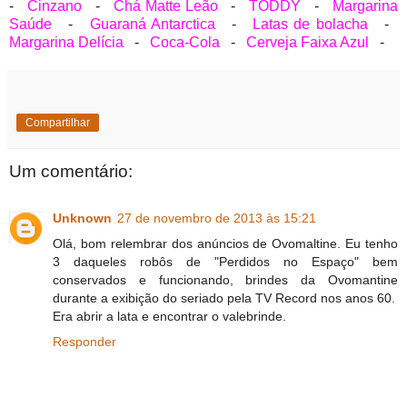
-
Cinzano
-
Chá Matte Leão
-
TODDY
-
Margarina
Saúde
-
Guaraná Antarctica
-
Latas de bolacha
-
Margarina Delícia
-
Coca-Cola
-
Cerveja Faixa Azul
-
Compartilhar
Um comentário:
Unknown
27 de novembro de 2013 às 15:21
Olá, bom relembrar dos anúncios de Ovomaltine. Eu tenho
3 daqueles robôs de "Perdidos no Espaço" bem
conservados e funcionando, brindes da Ovomantine
durante a exibição do seriado pela TV Record nos anos 60.
Era abrir a lata e encontrar o valebrinde.
Responder