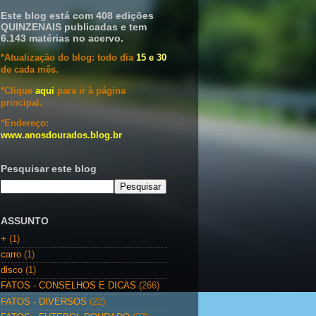
Este blog está com 408 edições
QUINZENAIS publicadas e tem
6.143 matérias no acervo.
*Atualização do blog: todo dia
15 e 30
de cada mês.
*Clique
aqui
para ir à página
principal.
*Endereço:
www.anosdourados.blog.br
Pesquisar este blog
ASSUNTO
+
(1)
carro
(1)
disco
(1)
FATOS - CONSELHOS E DICAS
(266)
FATOS - DIVERSOS
(22)