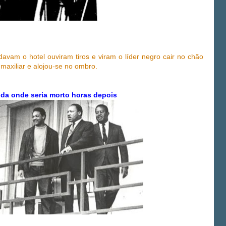
davam o hotel ouviram tiros e viram o líder negro cair no chão
 maxiliar e alojou-se no ombro.
da onde seria morto horas depois