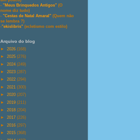
-
"Meus Brinquedos Antigos"
(O
nome diz tudo)
-
"Cestas de Natal Amaral"
(Quem não
se lembra ?)
-
"ekislibris"
(ecletismo com estilo)
Arquivo do blog
►
2026
(168)
►
2025
(276)
►
2024
(249)
►
2023
(287)
►
2022
(294)
►
2021
(300)
►
2020
(207)
►
2019
(211)
►
2018
(204)
►
2017
(226)
►
2016
(297)
►
2015
(368)