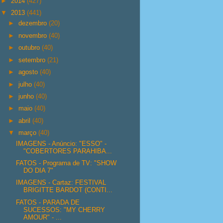
►
2014
(427)
▼
2013
(441)
►
dezembro
(20)
►
novembro
(40)
►
outubro
(40)
►
setembro
(21)
►
agosto
(40)
►
julho
(40)
►
junho
(40)
►
maio
(40)
►
abril
(40)
▼
março
(40)
IMAGENS - Anúncio: "ESSO" -
"COBERTORES PARAHIBA...
FATOS - Programa de TV: "SHOW
DO DIA 7"
IMAGENS - Cartaz: FESTIVAL
BRIGITTE BARDOT (CONTI...
FATOS - PARADA DE
SUCESSOS: "MY CHERRY
AMOUR" - ...