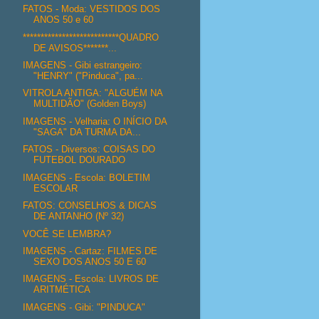
FATOS - Moda: VESTIDOS DOS
ANOS 50 e 60
***************************QUADRO
DE AVISOS*******...
IMAGENS - Gibi estrangeiro:
"HENRY" ("Pinduca", pa...
VITROLA ANTIGA: "ALGUÉM NA
MULTIDÃO" (Golden Boys)
IMAGENS - Velharia: O INÍCIO DA
"SAGA" DA TURMA DA...
FATOS - Diversos: COISAS DO
FUTEBOL DOURADO
IMAGENS - Escola: BOLETIM
ESCOLAR
FATOS: CONSELHOS & DICAS
DE ANTANHO (Nº 32)
VOCÊ SE LEMBRA?
IMAGENS - Cartaz: FILMES DE
SEXO DOS ANOS 50 E 60
IMAGENS - Escola: LIVROS DE
ARITMÉTICA
IMAGENS - Gibi: "PINDUCA"