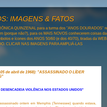
: IMAGENS & FATOS
RÔNICA QUINZENAL para a turma dos "ANOS DOURADOS" rel
bém (porque não?), para os MAIS NOVOS conhecerem coisas da
olos e ícones dos ANOS 50/60 (e dos 40/70), tiradas da WEB 
SADO. CLICAR NAS IMAGENS PARA AMPLIÁ-LAS
e 05 de abril de 1968): "ASSASSINADO O LÍDER
G"
 DESENCADEIA VIOLÊNCIA NOS ESTADOS UNIDOS"
assassinado ontem em Memphis (Tennessee) quando estava,