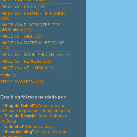
IMAGENS = DISCO
(158)
IMAGENS = ESTANTE DE LIVROS
(199)
IMAGENS = FLAGRANTES DOS
ANOS 50/60
(110)
IMAGENS = GIBI
(325)
IMAGENS = MATERIAL ESCOLAR
(210)
IMAGENS = MOBILIÁRIO ANTIGO
(13)
IMAGENS = REVISTA
(182)
IMAGENS = VELHARIA
(639)
moda
(1)
VITROLA ANTIGA
(173)
Este blog foi recomendado por:
-
"Blog do Noblat"
(Pioneiro e um
dos mais importantes blogs do país)
-
"Blog do Ricardo"
(Arte, Cultura e
Política)
-
"Unlimited"
(Hugo Caldas)
-
"Ricardo's blog"
(É outro. De tudo
um pouco)