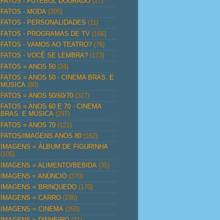
FATOS - FUTEBOL DOURADO
(27)
FATOS - MODA
(205)
FATOS - PERSONALIDADES
(11)
FATOS - PROGRAMAS DE TV
(166)
FATOS - VAMOS AO TEATRO?
(76)
FATOS - VOCÊ SE LEMBRA?
(173)
FATOS = ANOS 50
(24)
FATOS = ANOS 50 - CINEMA BRAS. E
MÚSICA
(80)
FATOS = ANOS 50/60/70
(327)
FATOS = ANOS 60 E 70 - CINEMA
BRAS. E MÚSICA
(297)
FATOS = ANOS 70
(121)
FATOS/IMAGENS ANOS 80
(162)
IMAGENS = ÁLBUM DE FIGURINHA
(105)
IMAGENS = ALIMENTO/BEBIDA
(35)
IMAGENS = ANÚNCIO
(370)
IMAGENS = BRINQUEDO
(170)
IMAGENS = CARRO
(236)
IMAGENS = CINEMA
(250)
IMAGENS = DINHEIRO
(21)