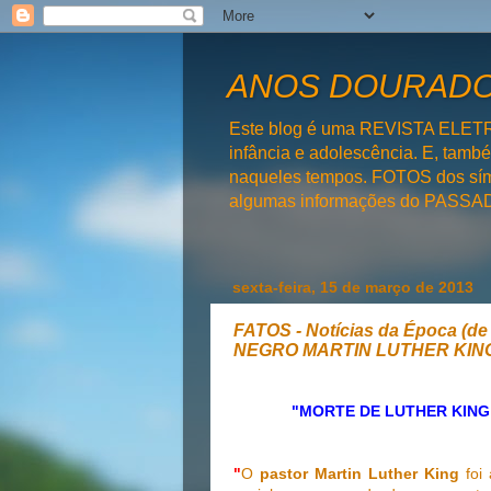
ANOS DOURADOS
Este blog é uma REVISTA ELET
infância e adolescência. E, tam
naqueles tempos. FOTOS dos símb
algumas informações do PAS
sexta-feira, 15 de março de 2013
FATOS - Notícias da Época (d
NEGRO MARTIN LUTHER KIN
"MORTE DE LUTHER KING
"
O
pastor Martin Luther King
foi 