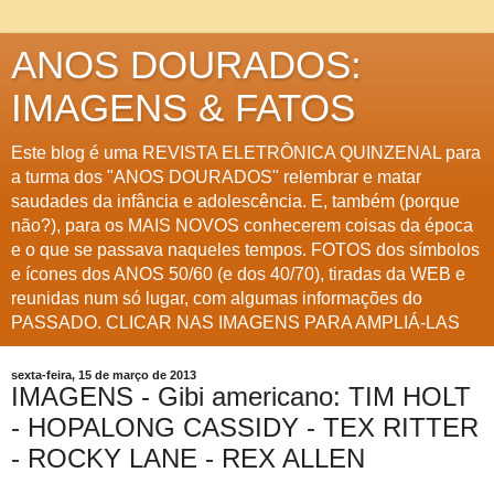
ANOS DOURADOS:
IMAGENS & FATOS
Este blog é uma REVISTA ELETRÔNICA QUINZENAL para
a turma dos "ANOS DOURADOS" relembrar e matar
saudades da infância e adolescência. E, também (porque
não?), para os MAIS NOVOS conhecerem coisas da época
e o que se passava naqueles tempos. FOTOS dos símbolos
e ícones dos ANOS 50/60 (e dos 40/70), tiradas da WEB e
reunidas num só lugar, com algumas informações do
PASSADO. CLICAR NAS IMAGENS PARA AMPLIÁ-LAS
sexta-feira, 15 de março de 2013
IMAGENS - Gibi americano: TIM HOLT
- HOPALONG CASSIDY - TEX RITTER
- ROCKY LANE - REX ALLEN