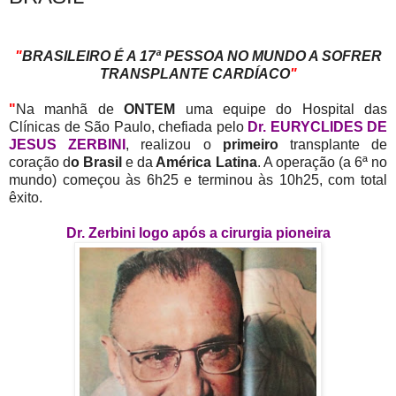
"
BRASILEIRO É A 17ª PESSOA NO MUNDO A SOFRER
TRANSPLANTE CARDÍACO
"
"
Na manhã de
ONTEM
uma equipe do Hospital das
Clínicas de São Paulo, chefiada pelo
Dr. EURYCLIDES DE
JESUS ZERBINI
, realizou o
primeiro
transplante de
coração d
o Brasil
e da
América Latina
. A operação (a 6ª no
mundo) começou às 6h25 e terminou às 10h25, com total
êxito.
Dr. Zerbini logo após a cirurgia pioneira