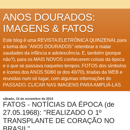
ANOS DOURADOS:
IMAGENS & FATOS
Este blog é uma REVISTA ELETRÔNICA QUINZENAL para
a turma dos "ANOS DOURADOS" relembrar e matar
saudades da infância e adolescência. E, também (porque
não?), para os MAIS NOVOS conhecerem coisas da época
e o que se passava naqueles tempos. FOTOS dos símbolos
e ícones dos ANOS 50/60 (e dos 40/70), tiradas da WEB e
reunidas num só lugar, com algumas informações do
PASSADO. CLICAR NAS IMAGENS PARA AMPLIÁ-LAS
sábado, 15 de novembro de 2014
FATOS - NOTÍCIAS DA ÉPOCA (de
27.05.1968): "REALIZADO O 1º
TRANSPLANTE DE CORAÇÃO NO
BRASIL"