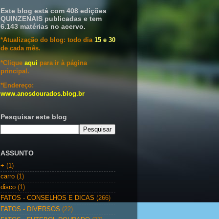
Este blog está com 408 edições
QUINZENAIS publicadas e tem
6.143 matérias no acervo.
*Atualização do blog: todo dia
15 e 30
de cada mês.
*Clique
aqui
para ir à página
principal.
*Endereço:
www.anosdourados.blog.br
Pesquisar este blog
ASSUNTO
+
(1)
carro
(1)
disco
(1)
FATOS - CONSELHOS E DICAS
(266)
FATOS - DIVERSOS
(22)