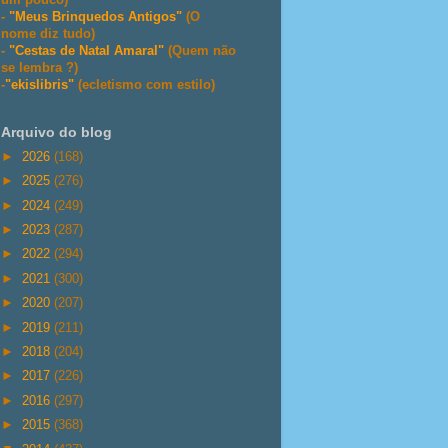
-
"Meus Brinquedos Antigos"
(O
nome diz tudo)
-
"Cestas de Natal Amaral"
(Quem não
se lembra ?)
-
"ekislibris"
(ecletismo com estilo)
Arquivo do blog
►
2026
(168)
►
2025
(276)
►
2024
(249)
►
2023
(287)
►
2022
(294)
►
2021
(300)
►
2020
(207)
►
2019
(211)
►
2018
(204)
►
2017
(226)
►
2016
(297)
►
2015
(368)