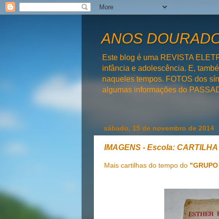
ANOS DOURADOS
Este blog é uma REVISTA ELET
infância e adolescência. E, tam
naqueles tempos. FOTOS dos símb
algumas informações do PAS
sábado, 15 de novembro de 2014
IMAGENS - Escola: CARTIL
Mais cartilhas do tempo do
"GRUPO