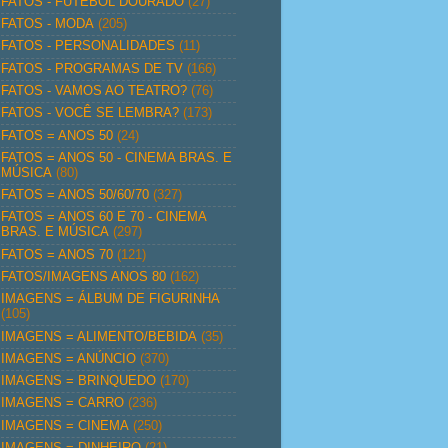
FATOS - FUTEBOL DOURADO
(27)
FATOS - MODA
(205)
FATOS - PERSONALIDADES
(11)
FATOS - PROGRAMAS DE TV
(166)
FATOS - VAMOS AO TEATRO?
(76)
FATOS - VOCÊ SE LEMBRA?
(173)
FATOS = ANOS 50
(24)
FATOS = ANOS 50 - CINEMA BRAS. E
MÚSICA
(80)
FATOS = ANOS 50/60/70
(327)
FATOS = ANOS 60 E 70 - CINEMA
BRAS. E MÚSICA
(297)
FATOS = ANOS 70
(121)
FATOS/IMAGENS ANOS 80
(162)
IMAGENS = ÁLBUM DE FIGURINHA
(105)
IMAGENS = ALIMENTO/BEBIDA
(35)
IMAGENS = ANÚNCIO
(370)
IMAGENS = BRINQUEDO
(170)
IMAGENS = CARRO
(236)
IMAGENS = CINEMA
(250)
IMAGENS = DINHEIRO
(21)