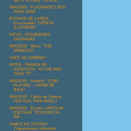
(de 27.05.1968): "REALIZ...
IMAGENS - FLAGRANTES DOS
ANOS 50/60
ESTANTE DE LIVROS:
Enciclopédia "CIÊNCIA
ILUSTRADA"
FATOS - EFEMÉRIDES
DOURADAS
IMAGENS - Disco: "THE
MONKEES"
VOCÊ SE LEMBRA?
FATOS - PARADA DE
SUCESSOS: "IO CHE AMO
SOLO TE" -...
IMAGENS - Anúncio: "LONG
PLAYING" - CARNE DE
BALEI...
IMAGENS - Cartaz de Cinema:
FESTIVAL PIER ANGELI
IMAGENS - Escola: CARTILHA
ESCOLAR "TESOURO DA
INF...
VAMOS AO TEATRO?
("Apartamento Indiscreto" -