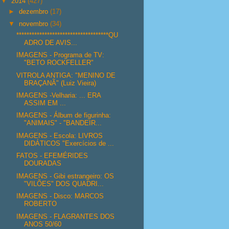
▼
2014
(427)
►
dezembro
(17)
▼
novembro
(34)
************************************QU
ADRO DE AVIS...
IMAGENS - Programa de TV:
"BETO ROCKFELLER"
VITROLA ANTIGA: "MENINO DE
BRAÇANÃ" (Luiz Vieira)
IMAGENS -Velharia: ... ERA
ASSIM EM ...
IMAGENS - Álbum de figurinha:
"ANIMAIS" - "BANDEIR...
IMAGENS - Escola: LIVROS
DIDÁTICOS "Exercícios de ...
FATOS - EFEMÉRIDES
DOURADAS
IMAGENS - Gibi estrangeiro: OS
"VILÕES" DOS QUADRI...
IMAGENS - Disco: MARCOS
ROBERTO
IMAGENS - FLAGRANTES DOS
ANOS 50/60