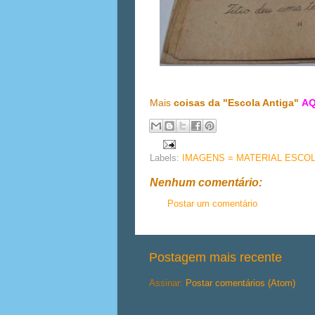
Mais
coisas da "Escola Antiga"
AQ
Labels:
IMAGENS = MATERIAL ESCO
Nenhum comentário:
Postar um comentário
Postagem mais recente
Assinar:
Postar comentários (Atom)