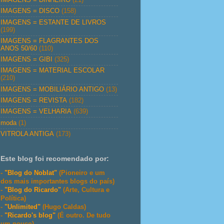
IMAGENS = DISCO
(158)
IMAGENS = ESTANTE DE LIVROS
(199)
IMAGENS = FLAGRANTES DOS
ANOS 50/60
(110)
IMAGENS = GIBI
(325)
IMAGENS = MATERIAL ESCOLAR
(210)
IMAGENS = MOBILIÁRIO ANTIGO
(13)
IMAGENS = REVISTA
(182)
IMAGENS = VELHARIA
(639)
moda
(1)
VITROLA ANTIGA
(173)
Este blog foi recomendado por:
-
"Blog do Noblat"
(Pioneiro e um
dos mais importantes blogs do país)
-
"Blog do Ricardo"
(Arte, Cultura e
Política)
-
"Unlimited"
(Hugo Caldas)
-
"Ricardo's blog"
(É outro. De tudo
um pouco)