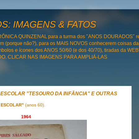
: IMAGENS & FATOS
RÔNICA QUINZENAL para a turma dos "ANOS DOURADOS" rel
bém (porque não?), para os MAIS NOVOS conhecerem coisas da
olos e ícones dos ANOS 50/60 (e dos 40/70), tiradas da WEB 
SADO. CLICAR NAS IMAGENS PARA AMPLIÁ-LAS
HA ESCOLAR "TESOURO DA INFÂNCIA" E OUTRAS
 ESCOLAR"
(anos 60).
1964