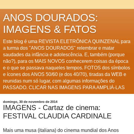
ANOS DOURADOS:
IMAGENS & FATOS
Este blog é uma REVISTA ELETRÔNICA QUINZENAL para
a turma dos "ANOS DOURADOS" relembrar e matar
saudades da infância e adolescência. E, também (porque
não?), para os MAIS NOVOS conhecerem coisas da época
e o que se passava naqueles tempos. FOTOS dos símbolos
e ícones dos ANOS 50/60 (e dos 40/70), tiradas da WEB e
reunidas num só lugar, com algumas informações do
PASSADO. CLICAR NAS IMAGENS PARA AMPLIÁ-LAS
domingo, 30 de novembro de 2014
IMAGENS - Cartaz de cinema:
FESTIVAL CLAUDIA CARDINALE
Mais uma musa (italiana) do cinema mundial dos Anos