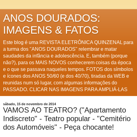
ANOS DOURADOS:
IMAGENS & FATOS
Este blog é uma REVISTA ELETRÔNICA QUINZENAL para
a turma dos "ANOS DOURADOS" relembrar e matar
saudades da infância e adolescência. E, também (porque
não?), para os MAIS NOVOS conhecerem coisas da época
e o que se passava naqueles tempos. FOTOS dos símbolos
e ícones dos ANOS 50/60 (e dos 40/70), tiradas da WEB e
reunidas num só lugar, com algumas informações do
PASSADO. CLICAR NAS IMAGENS PARA AMPLIÁ-LAS
sábado, 15 de novembro de 2014
VAMOS AO TEATRO? ("Apartamento
Indiscreto" - Teatro popular - "Cemitério
dos Automóveis" - Peça chocante!