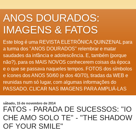
ANOS DOURADOS:
IMAGENS & FATOS
Este blog é uma REVISTA ELETRÔNICA QUINZENAL para
a turma dos "ANOS DOURADOS" relembrar e matar
saudades da infância e adolescência. E, também (porque
não?), para os MAIS NOVOS conhecerem coisas da época
e o que se passava naqueles tempos. FOTOS dos símbolos
e ícones dos ANOS 50/60 (e dos 40/70), tiradas da WEB e
reunidas num só lugar, com algumas informações do
PASSADO. CLICAR NAS IMAGENS PARA AMPLIÁ-LAS
sábado, 15 de novembro de 2014
FATOS - PARADA DE SUCESSOS: "IO
CHE AMO SOLO TE" - "THE SHADOW
OF YOUR SMILE"