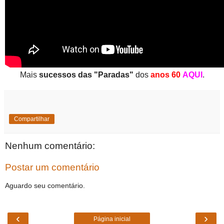
Mais
sucessos das "Paradas"
dos
anos 60
AQUI
.
Compartilhar
Nenhum comentário:
Postar um comentário
Aguardo seu comentário.
‹
›
Página inicial