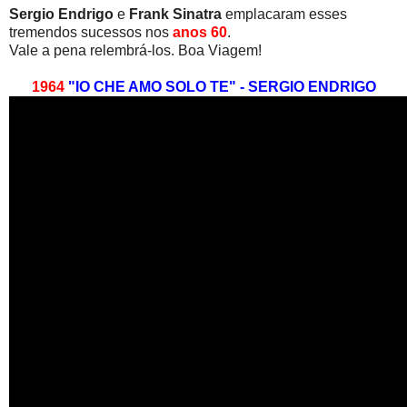
Sergio Endrigo
e
Frank Sinatra
emplacaram esses
tremendos sucessos nos
anos 60
.
Vale a pena relembrá-los. Boa Viagem!
1964
"IO CHE AMO SOLO TE" - SERGIO ENDRIGO