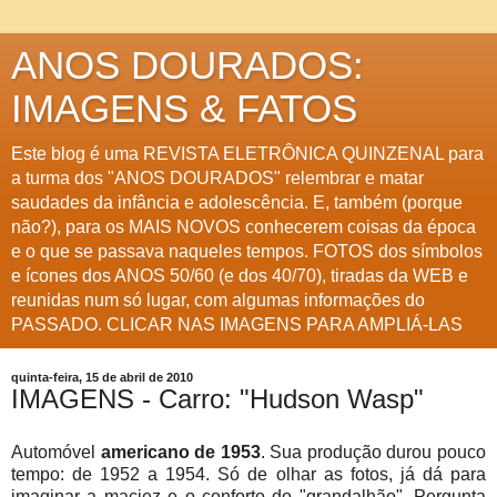
ANOS DOURADOS:
IMAGENS & FATOS
Este blog é uma REVISTA ELETRÔNICA QUINZENAL para
a turma dos "ANOS DOURADOS" relembrar e matar
saudades da infância e adolescência. E, também (porque
não?), para os MAIS NOVOS conhecerem coisas da época
e o que se passava naqueles tempos. FOTOS dos símbolos
e ícones dos ANOS 50/60 (e dos 40/70), tiradas da WEB e
reunidas num só lugar, com algumas informações do
PASSADO. CLICAR NAS IMAGENS PARA AMPLIÁ-LAS
quinta-feira, 15 de abril de 2010
IMAGENS - Carro: "Hudson Wasp"
Automóvel
americano de 1953
. Sua produção durou pouco
tempo: de 1952 a 1954. Só de olhar as fotos, já dá para
imaginar a maciez e o conforto do "grandalhão". Pergunta