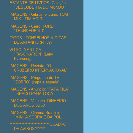
ESTANTE DE LIVROS: Coleção
"DESCOBERTA DO MUNDO"
IMAGENS - Gibi americano: TOM
MIX - TIM HOLT ...
IMAGENS - Carro: FORD
"THUNDERBIRD"
FATOS - CONSELHOS & DICAS
DE ANTANHO (Nº 39)
VITROLA ANTIGA:
"FASCINATION" (Leny
Eversong)
IMAGENS - Revista: "O
CRUZEIRO INTERNACIONAL"
IMAGENS - Programa de TV:
"ZORRO" (capa e espada)
IMAGENS - Anúncio: "PAPA FILA"
- BRAÇO PARA TOCA...
IMAGENS - Velharia: DINHEIRO
DOS ANOS 50/60
IMAGENS - Cinema Brasileiro:
"MINHA SOBRA É DA POL...
***************************QUADRO
DE AVISOS*******...