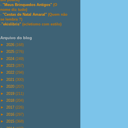
-
"Meus Brinquedos Antigos"
(O
nome diz tudo)
-
"Cestas de Natal Amaral"
(Quem não
se lembra ?)
-
"ekislibris"
(ecletismo com estilo)
Arquivo do blog
►
2026
(168)
►
2025
(276)
►
2024
(249)
►
2023
(287)
►
2022
(294)
►
2021
(300)
►
2020
(207)
►
2019
(211)
►
2018
(204)
►
2017
(226)
►
2016
(297)
►
2015
(368)