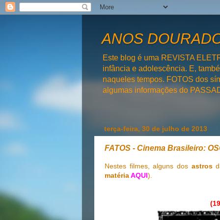
ANOS DOURADOS
Este blog é uma REVISTA ELET
infância e adolescência. E, tam
naqueles tempos. FOTOS dos símb
algumas informações do PAS
terça-feira, 30 de julho de 2013
FATOS - Cinema Brasileiro: 
Nestes filmes, alguns dos
astros
da
matéria
AQUI
).
(1