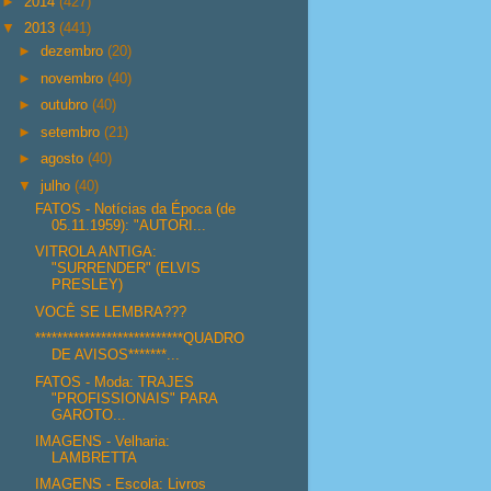
►
2014
(427)
▼
2013
(441)
►
dezembro
(20)
►
novembro
(40)
►
outubro
(40)
►
setembro
(21)
►
agosto
(40)
▼
julho
(40)
FATOS - Notícias da Época (de
05.11.1959): "AUTORI...
VITROLA ANTIGA:
"SURRENDER" (ELVIS
PRESLEY)
VOCÊ SE LEMBRA???
***************************QUADRO
DE AVISOS*******...
FATOS - Moda: TRAJES
"PROFISSIONAIS" PARA
GAROTO...
IMAGENS - Velharia:
LAMBRETTA
IMAGENS - Escola: Livros