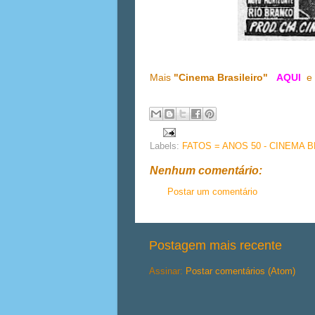
Mais
"Cinema Brasileiro"
AQUI
Labels:
FATOS = ANOS 50 - CINEMA 
Nenhum comentário:
Postar um comentário
Postagem mais recente
Assinar:
Postar comentários (Atom)