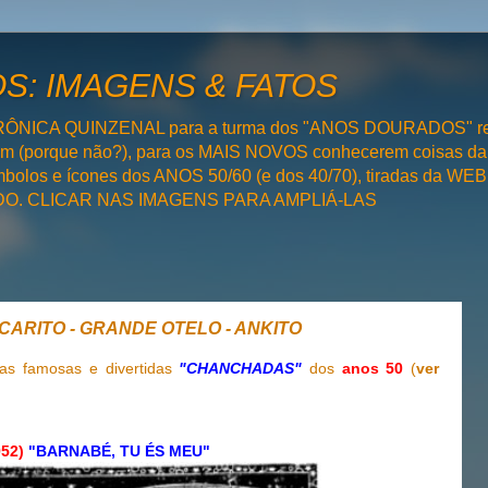
: IMAGENS & FATOS
RÔNICA QUINZENAL para a turma dos "ANOS DOURADOS" rel
bém (porque não?), para os MAIS NOVOS conhecerem coisas da
olos e ícones dos ANOS 50/60 (e dos 40/70), tiradas da WEB 
SADO. CLICAR NAS IMAGENS PARA AMPLIÁ-LAS
OSCARITO - GRANDE OTELO - ANKITO
s famosas e divertidas
"CHANCHADAS"
dos
anos 50
(
ver
952)
"BARNABÉ, TU ÉS MEU"