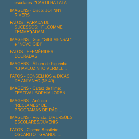
escolares: "CARTILHA LALA...
IMAGENS - Disco: JOHNNY
RIVERS
FATOS - PARADA DE
SUCESSOS: "F...COMME
FEMME"(ADAM...
IMAGENS - Gibi: "GIBI MENSAL"
e "NOVO GIBI"
FATOS - EFEMÉRIDES
DOURADAS
IMAGENS - Álbum de Figurinha:
"CHAPEUZINHO VERMEL...
FATOS - CONSELHOS & DICAS
DE ANTANHO (Nº 40)
IMAGENS - Cartaz de filme:
FESTIVAL SOPHIA LOREN
IMAGENS - Anúncio:
"RECLAMES" DE
PROGRAMAS DE RÁDI...
IMAGENS - Revista: DIVERSÕES
ESCOLARES/JUVENIS
FATOS - Cinema Brasileiro:
OSCARITO - GRANDE ...