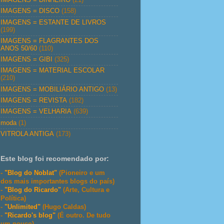
IMAGENS = DISCO
(158)
IMAGENS = ESTANTE DE LIVROS
(199)
IMAGENS = FLAGRANTES DOS
ANOS 50/60
(110)
IMAGENS = GIBI
(325)
IMAGENS = MATERIAL ESCOLAR
(210)
IMAGENS = MOBILIÁRIO ANTIGO
(13)
IMAGENS = REVISTA
(182)
IMAGENS = VELHARIA
(639)
moda
(1)
VITROLA ANTIGA
(173)
Este blog foi recomendado por:
-
"Blog do Noblat"
(Pioneiro e um
dos mais importantes blogs do país)
-
"Blog do Ricardo"
(Arte, Cultura e
Política)
-
"Unlimited"
(Hugo Caldas)
-
"Ricardo's blog"
(É outro. De tudo
um pouco)