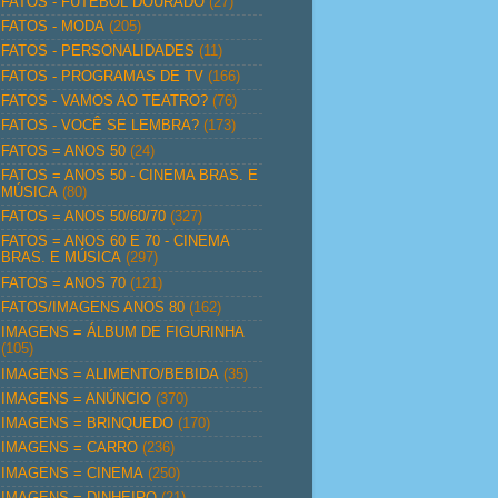
FATOS - FUTEBOL DOURADO
(27)
FATOS - MODA
(205)
FATOS - PERSONALIDADES
(11)
FATOS - PROGRAMAS DE TV
(166)
FATOS - VAMOS AO TEATRO?
(76)
FATOS - VOCÊ SE LEMBRA?
(173)
FATOS = ANOS 50
(24)
FATOS = ANOS 50 - CINEMA BRAS. E
MÚSICA
(80)
FATOS = ANOS 50/60/70
(327)
FATOS = ANOS 60 E 70 - CINEMA
BRAS. E MÚSICA
(297)
FATOS = ANOS 70
(121)
FATOS/IMAGENS ANOS 80
(162)
IMAGENS = ÁLBUM DE FIGURINHA
(105)
IMAGENS = ALIMENTO/BEBIDA
(35)
IMAGENS = ANÚNCIO
(370)
IMAGENS = BRINQUEDO
(170)
IMAGENS = CARRO
(236)
IMAGENS = CINEMA
(250)
IMAGENS = DINHEIRO
(21)