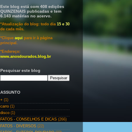
Este blog está com 408 edições
QUINZENAIS publicadas e tem
6.143 matérias no acervo.
*Atualização do blog: todo dia
15 e 30
de cada mês.
*Clique
aqui
para ir à página
principal.
*Endereço:
www.anosdourados.blog.br
Pesquisar este blog
ASSUNTO
+
(1)
carro
(1)
disco
(1)
FATOS - CONSELHOS E DICAS
(266)
FATOS - DIVERSOS
(22)