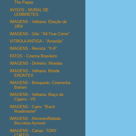
The Papas
AVISOS - MURAL DE
LEMBRETES
IMAGENS - Velharia: Eleição de
1954
IMAGENS - Gibi: "All-True Crime"
VITROLA ANTIGA - "Arrastão"
IMAGENS - Revista: "X-9"
FATOS - Cinema Brasileiro
IMAGENS - Dinheiro: Moedas
IMAGENS - Velharia: Brinde
ERONTEX
IMAGENS - Brinquedo: Cineminha
Barlam
IMAGENS - Velharia: Maço de
Cigarro - VII
IMAGENS - Carro: "Buick
Roadmaster"
IMAGENS - Alimento/Bebida:
Biscoitos Aymoré
IMAGENS - Cartaz: TONY
CURTIS