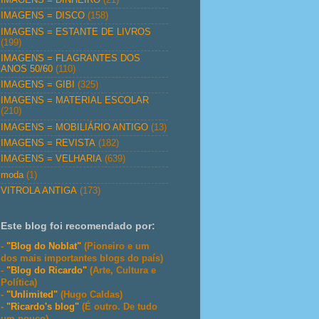
IMAGENS = DISCO
(158)
IMAGENS = ESTANTE DE LIVROS
(199)
IMAGENS = FLAGRANTES DOS
ANOS 50/60
(110)
IMAGENS = GIBI
(325)
IMAGENS = MATERIAL ESCOLAR
(210)
IMAGENS = MOBILIÁRIO ANTIGO
(13)
IMAGENS = REVISTA
(182)
IMAGENS = VELHARIA
(639)
moda
(1)
VITROLA ANTIGA
(173)
Este blog foi recomendado por:
-
"Blog do Noblat"
(Pioneiro e um
dos mais importantes blogs do país)
-
"Blog do Ricardo"
(Arte, Cultura e
Política)
-
"Unlimited"
(Hugo Caldas)
-
"Ricardo's blog"
(É outro. De tudo
um pouco)