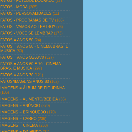
FATOS - FUTEBOL DOURADO
(27)
FATOS - MODA
(205)
FATOS - PERSONALIDADES
(11)
FATOS - PROGRAMAS DE TV
(166)
FATOS - VAMOS AO TEATRO?
(76)
FATOS - VOCÊ SE LEMBRA?
(173)
FATOS = ANOS 50
(24)
FATOS = ANOS 50 - CINEMA BRAS. E
MÚSICA
(80)
FATOS = ANOS 50/60/70
(327)
FATOS = ANOS 60 E 70 - CINEMA
BRAS. E MÚSICA
(297)
FATOS = ANOS 70
(121)
FATOS/IMAGENS ANOS 80
(162)
IMAGENS = ÁLBUM DE FIGURINHA
(105)
IMAGENS = ALIMENTO/BEBIDA
(35)
IMAGENS = ANÚNCIO
(370)
IMAGENS = BRINQUEDO
(170)
IMAGENS = CARRO
(236)
IMAGENS = CINEMA
(250)
IMAGENS = DINHEIRO
(21)