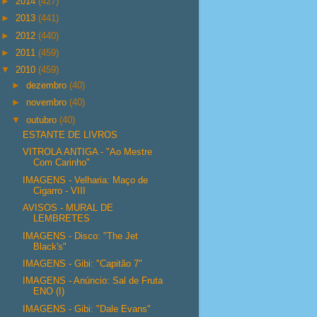
►
2014
(427)
►
2013
(441)
►
2012
(440)
►
2011
(459)
▼
2010
(459)
►
dezembro
(40)
►
novembro
(40)
▼
outubro
(40)
ESTANTE DE LIVROS
VITROLA ANTIGA - "Ao Mestre
Com Carinho"
IMAGENS - Velharia: Maço de
Cigarro - VIII
AVISOS - MURAL DE
LEMBRETES
IMAGENS - Disco: "The Jet
Black's"
IMAGENS - Gibi: "Capitão 7"
IMAGENS - Anúncio: Sal de Fruta
ENO (I)
IMAGENS - Gibi: "Dale Evans"