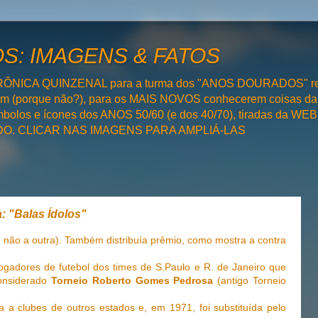
: IMAGENS & FATOS
RÔNICA QUINZENAL para a turma dos "ANOS DOURADOS" rel
bém (porque não?), para os MAIS NOVOS conhecerem coisas da
olos e ícones dos ANOS 50/60 (e dos 40/70), tiradas da WEB 
SADO. CLICAR NAS IMAGENS PARA AMPLIÁ-LAS
: "Balas Ídolos"
 não a outra). Também distribuía prêmio, como mostra a contra
jogadores de futebol dos times de S.Paulo e R. de Janeiro que
considerado
Torneio Roberto Gomes Pedrosa
(antigo Torneio
 a clubes de outros estados e, em 1971, foi substituída pelo