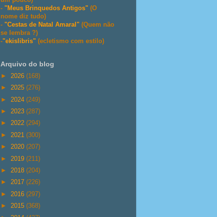
-
"Meus Brinquedos Antigos"
(O
nome diz tudo)
-
"Cestas de Natal Amaral"
(Quem não
se lembra ?)
-
"ekislibris"
(ecletismo com estilo)
Arquivo do blog
►
2026
(168)
►
2025
(276)
►
2024
(249)
►
2023
(287)
►
2022
(294)
►
2021
(300)
►
2020
(207)
►
2019
(211)
►
2018
(204)
►
2017
(226)
►
2016
(297)
►
2015
(368)