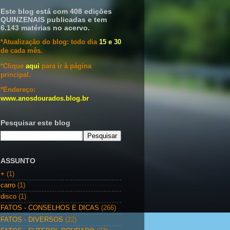
Este blog está com 408 edições
QUINZENAIS publicadas e tem
6.143 matérias no acervo.
*Atualização do blog: todo dia
15 e 30
de cada mês.
*Clique
aqui
para ir à página
principal.
*Endereço:
www.anosdourados.blog.br
Pesquisar este blog
ASSUNTO
+
(1)
carro
(1)
disco
(1)
FATOS - CONSELHOS E DICAS
(266)
FATOS - DIVERSOS
(22)