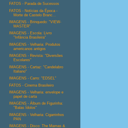
FATOS - Parada de Sucessos
FATOS - Notícias da Época -
Morte de Castelo Branc...
IMAGENS - Brinquedo: "VIEW-
MASTER"
IMAGENS - Escola: Livro
"Infância Brasileira"
IMAGENS - Velharia: Produtos
americanos antigos
IMAGENS - Revista: "Diversões
Escolares"
IMAGENS - Cartaz: "Candelabro
Italiano"
IMAGENS - Carro: "EDSEL"
FATOS - Cinema Brasileiro
IMAGENS - Velharia: envelope e
papel de carta
IMAGENS - Álbum de Figurinha:
"Balas Ídolos"
IMAGENS - Velharia: Cigarrinhos
PAN
IMAGENS - Disco: The Mamas &