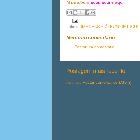
Mais álbum
aqui
,
aqui
e
aqui
.
Labels:
IMAGENS = ÁLBUM DE FIGUR
Nenhum comentário:
Postar um comentário
Postagem mais recente
Assinar:
Postar comentários (Atom)