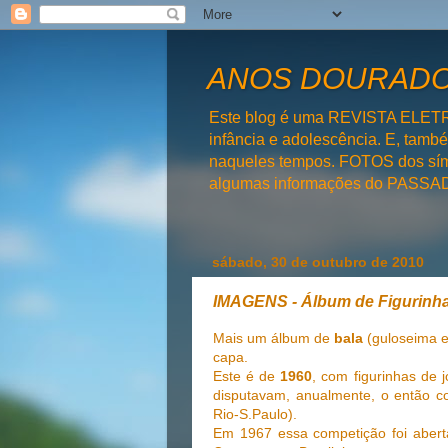
ANOS DOURADOS
Este blog é uma REVISTA ELET
infância e adolescência. E, tam
naqueles tempos. FOTOS dos símb
algumas informações do PAS
sábado, 30 de outubro de 2010
IMAGENS - Álbum de Figurinha
Mais um álbum de
bala
(guloseima e
capa.
Este é de
1960
, com figurinhas de 
disputavam, anualmente, o então 
Rio-S.Paulo).
Em 1967 essa competição foi aberta