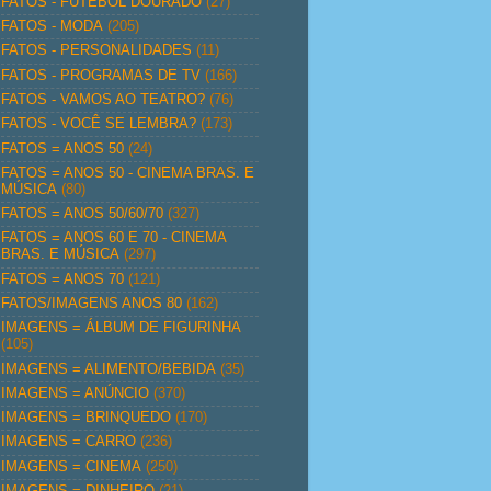
FATOS - FUTEBOL DOURADO
(27)
FATOS - MODA
(205)
FATOS - PERSONALIDADES
(11)
FATOS - PROGRAMAS DE TV
(166)
FATOS - VAMOS AO TEATRO?
(76)
FATOS - VOCÊ SE LEMBRA?
(173)
FATOS = ANOS 50
(24)
FATOS = ANOS 50 - CINEMA BRAS. E
MÚSICA
(80)
FATOS = ANOS 50/60/70
(327)
FATOS = ANOS 60 E 70 - CINEMA
BRAS. E MÚSICA
(297)
FATOS = ANOS 70
(121)
FATOS/IMAGENS ANOS 80
(162)
IMAGENS = ÁLBUM DE FIGURINHA
(105)
IMAGENS = ALIMENTO/BEBIDA
(35)
IMAGENS = ANÚNCIO
(370)
IMAGENS = BRINQUEDO
(170)
IMAGENS = CARRO
(236)
IMAGENS = CINEMA
(250)
IMAGENS = DINHEIRO
(21)