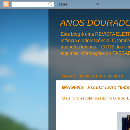
ANOS DOURADOS
Este blog é uma REVISTA ELET
infância e adolescência. E, tam
naqueles tempos. FOTOS dos símb
algumas informações do PAS
sábado, 30 de outubro de 2010
IMAGENS - Escola: Livro "Infân
Mais livro escolar usado no
Grupo E