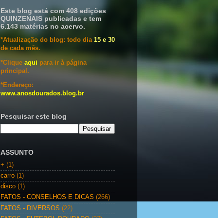
Este blog está com 408 edições
QUINZENAIS publicadas e tem
6.143 matérias no acervo.
*Atualização do blog: todo dia
15 e 30
de cada mês.
*Clique
aqui
para ir à página
principal.
*Endereço:
www.anosdourados.blog.br
Pesquisar este blog
ASSUNTO
+
(1)
carro
(1)
disco
(1)
FATOS - CONSELHOS E DICAS
(266)
FATOS - DIVERSOS
(22)