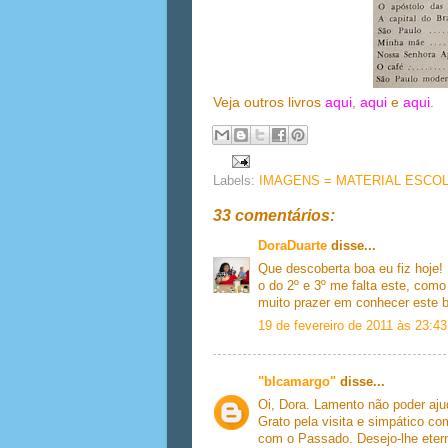
Veja outros livros
aqui
,
aqui
e
aqui
.
Labels:
IMAGENS = MATERIAL ESCO
33 comentários:
DoraDuarte
disse...
Que descoberta boa eu fiz hoje! 
o do 2º e 3º me falta este, com
muito prazer em conhecer este bl
19 de fevereiro de 2011 às 23:43
"blcamargo"
disse...
Oi, Dora. Lamento não poder aju
Grato pela visita e simpático c
com o Passado. Desejo-lhe etern