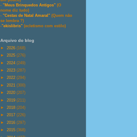
-
"Meus Brinquedos Antigos"
(O
nome diz tudo)
-
"Cestas de Natal Amaral"
(Quem não
se lembra ?)
-
"ekislibris"
(ecletismo com estilo)
Arquivo do blog
►
2026
(168)
►
2025
(276)
►
2024
(249)
►
2023
(287)
►
2022
(294)
►
2021
(300)
►
2020
(207)
►
2019
(211)
►
2018
(204)
►
2017
(226)
►
2016
(297)
►
2015
(368)