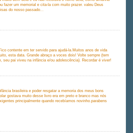
u fazer um memorial e cita-la com muito prazer. valeu Deus
oisas do nosso passado...
ico contente em ter servido para ajudá-la.Muitos anos de vida
ito, esta data. Grande abraço a voces dois! Volte sempre (tem
, seu pai viveu na infância e/ou adolescência). Recordar é viver!
o infância brasileira e poder resgatar a memoria dos meus bons
olar gostava muito desse livro era em preto e branco mas nós
xigentes principalmente quando recebíamos novinho.parabens