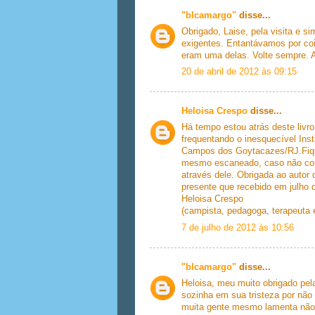
"blcamargo"
disse...
Obrigado, Laise, pela visita e 
exigentes. Entantávamos por coi
eram uma delas. Volte sempre. 
20 de abril de 2012 às 09:15
Heloisa Crespo
disse...
Há tempo estou atrás deste livro
frequentando o inesquecível Ins
Campos dos Goytacazes/RJ.Fiquei
mesmo escaneado, caso não conseg
através dele. Obrigada ao autor
presente que recebido em julho 
Heloisa Crespo
(campista, pedagoga, terapeuta 
7 de julho de 2012 às 10:56
"blcamargo"
disse...
Heloisa, meu muito obrigado pela
sozinha em sua tristeza por não
muita gente mesmo lamenta não t