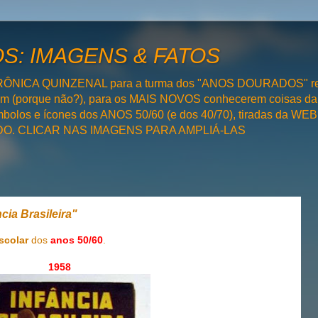
: IMAGENS & FATOS
RÔNICA QUINZENAL para a turma dos "ANOS DOURADOS" rel
bém (porque não?), para os MAIS NOVOS conhecerem coisas da
olos e ícones dos ANOS 50/60 (e dos 40/70), tiradas da WEB 
SADO. CLICAR NAS IMAGENS PARA AMPLIÁ-LAS
cia Brasileira"
scolar
dos
anos 50/60
.
1958