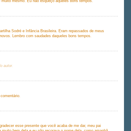
 e muito mesmo. Eu não esqueço aqueles bons tempos.
rtilha Sodré e Infância Brasileira. Eram repassados de meus
s novos. Lembro com saudades daqueles bons tempos.
o autor.
 comentário.
agradecer esse presente que você acaba de me dar, meu pai
fala muito bem dela e eu não recorava o nome dela, como amanhã