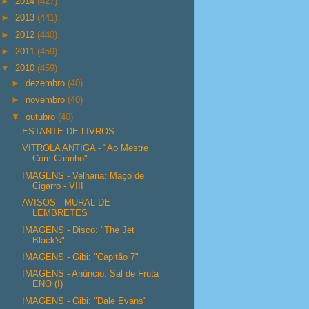
►
2014
(427)
►
2013
(441)
►
2012
(440)
►
2011
(459)
▼
2010
(459)
►
dezembro
(40)
►
novembro
(40)
▼
outubro
(40)
ESTANTE DE LIVROS
VITROLA ANTIGA - "Ao Mestre
Com Carinho"
IMAGENS - Velharia: Maço de
Cigarro - VIII
AVISOS - MURAL DE
LEMBRETES
IMAGENS - Disco: "The Jet
Black's"
IMAGENS - Gibi: "Capitão 7"
IMAGENS - Anúncio: Sal de Fruta
ENO (I)
IMAGENS - Gibi: "Dale Evans"