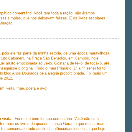
simpático comentário. Você tem toda a ração: não éramos
sas simples, que nos deixavam felizes. E os livros escolares
Abração.
, pois ele faz parte da minha estória, de uma época maravilhosa,
tituto Calomeni, na Praça São Benedito, em Campos, hoje
 muito emocionada ao vê-lo. Gostaria de tê-lo, de tocá-lo, até
uisse o original. Todo o meu Primário (1ª a 4ª série) foi foi
 do blog Anos Dourados pela alegria proporcionada. Foi mais um
de 2012.
em Reiki, mãe, poeta e avó)
 visita.. Foi muito bom ler seu comentário. Você não está
 ter mais os livros de quando criança.Garanto que muita, mas
er conservado tudo aquilo da infância/adolescência que hoje