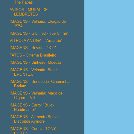
The Papas
AVISOS - MURAL DE
LEMBRETES
IMAGENS - Velharia: Eleição de
1954
IMAGENS - Gibi: "All-True Crime"
VITROLA ANTIGA - "Arrastão"
IMAGENS - Revista: "X-9"
FATOS - Cinema Brasileiro
IMAGENS - Dinheiro: Moedas
IMAGENS - Velharia: Brinde
ERONTEX
IMAGENS - Brinquedo: Cineminha
Barlam
IMAGENS - Velharia: Maço de
Cigarro - VII
IMAGENS - Carro: "Buick
Roadmaster"
IMAGENS - Alimento/Bebida:
Biscoitos Aymoré
IMAGENS - Cartaz: TONY
CURTIS