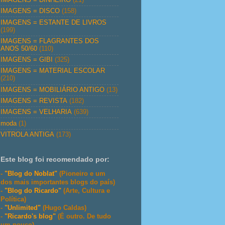
IMAGENS = DISCO
(158)
IMAGENS = ESTANTE DE LIVROS
(199)
IMAGENS = FLAGRANTES DOS
ANOS 50/60
(110)
IMAGENS = GIBI
(325)
IMAGENS = MATERIAL ESCOLAR
(210)
IMAGENS = MOBILIÁRIO ANTIGO
(13)
IMAGENS = REVISTA
(182)
IMAGENS = VELHARIA
(639)
moda
(1)
VITROLA ANTIGA
(173)
Este blog foi recomendado por:
-
"Blog do Noblat"
(Pioneiro e um
dos mais importantes blogs do país)
-
"Blog do Ricardo"
(Arte, Cultura e
Política)
-
"Unlimited"
(Hugo Caldas)
-
"Ricardo's blog"
(É outro. De tudo
um pouco)