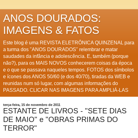
ANOS DOURADOS:
IMAGENS & FATOS
Este blog é uma REVISTA ELETRÔNICA QUINZENAL para
a turma dos "ANOS DOURADOS" relembrar e matar
saudades da infância e adolescência. E, também (porque
não?), para os MAIS NOVOS conhecerem coisas da época
e o que se passava naqueles tempos. FOTOS dos símbolos
e ícones dos ANOS 50/60 (e dos 40/70), tiradas da WEB e
reunidas num só lugar, com algumas informações do
PASSADO. CLICAR NAS IMAGENS PARA AMPLIÁ-LAS
terça-feira, 15 de novembro de 2011
ESTANTE DE LIVROS - "SETE DIAS
DE MAIO" e "OBRAS PRIMAS DO
TERROR"