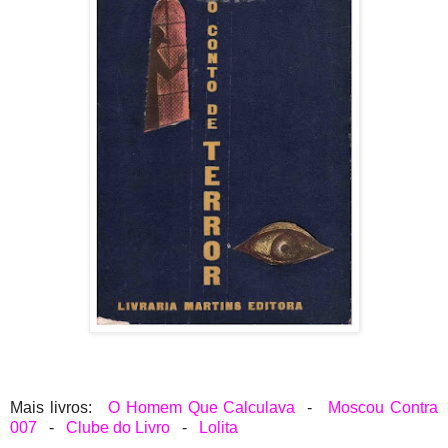
Mais livros:
O Homem Que Calculava
-
Moscou Contra
007
-
Clube do Livro
-
Lolita