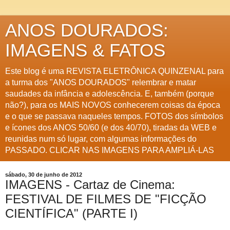
ANOS DOURADOS:
IMAGENS & FATOS
Este blog é uma REVISTA ELETRÔNICA QUINZENAL para
a turma dos "ANOS DOURADOS" relembrar e matar
saudades da infância e adolescência. E, também (porque
não?), para os MAIS NOVOS conhecerem coisas da época
e o que se passava naqueles tempos. FOTOS dos símbolos
e ícones dos ANOS 50/60 (e dos 40/70), tiradas da WEB e
reunidas num só lugar, com algumas informações do
PASSADO. CLICAR NAS IMAGENS PARA AMPLIÁ-LAS
sábado, 30 de junho de 2012
IMAGENS - Cartaz de Cinema:
FESTIVAL DE FILMES DE "FICÇÃO
CIENTÍFICA" (PARTE I)