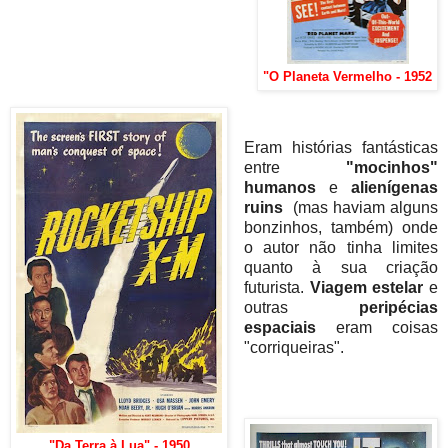
"O Planeta Vermelho - 1952
Eram histórias fantásticas
entre
"mocinhos"
humanos
e
alienígenas
ruins
(mas haviam alguns
bonzinhos, também) onde
o autor não tinha limites
quanto à sua criação
futurista.
Viagem estelar
e
outras
peripécias
espaciais
eram coisas
"corriqueiras".
"Da Terra à Lua" - 1950